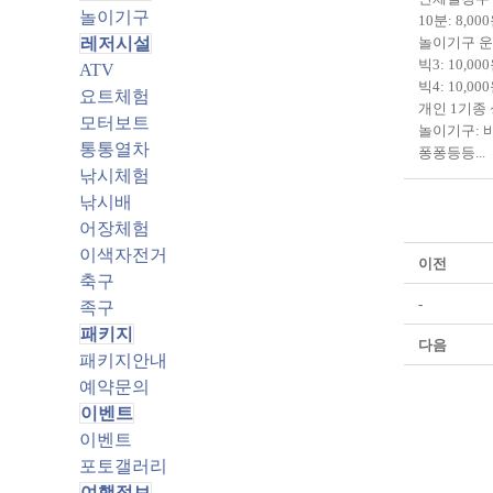
놀이기구
10분: 8,000
레저시설
놀이기구 운
빅3: 10,0
ATV
빅4: 10,
요트체험
개인 1기종 성
모터보트
놀이기구: 
통통열차
퐁퐁등등...
낚시체험
낚시배
어장체험
이색자전거
이전
축구
-
족구
패키지
다음
패키지안내
예약문의
이벤트
이벤트
포토갤러리
여행정보