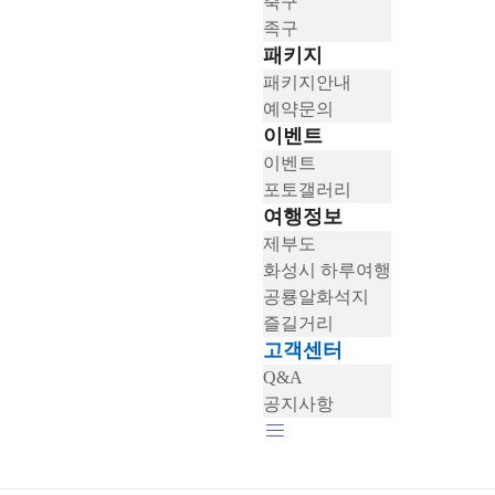
축구
족구
패키지
패키지안내
예약문의
이벤트
이벤트
포토갤러리
여행정보
제부도
화성시 하루여행
공룡알화석지
즐길거리
고객센터
Q&A
공지사항