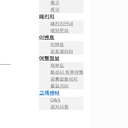
축구
족구
패키지
패키지안내
예약문의
이벤트
이벤트
포토갤러리
여행정보
제부도
화성시 하루여행
공룡알화석지
즐길거리
고객센터
Q&A
공지사항