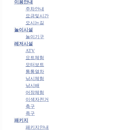
이용안내
주차안내
요금및시간
오시는길
놀이시설
놀이기구
레저시설
ATV
요트체험
모터보트
통통열차
낚시체험
낚시배
어장체험
이색자전거
축구
족구
패키지
패키지안내