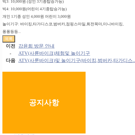
빅3: 10,000원 (성인 3기종탑승가능)
빅4: 10,000원(어린이 4기종탑승가능)
개인 1기종 성인 4,000원 어린이 3,000원
놀이기구: 바이킹,타가디스코,범버카,점핑스마일,회전목마,미니바이킹,
퐁퐁등등...
목록
이전
강윤희 방문 안내
-
ATV(사륜바이크)체험및 놀이기구
다음
ATV(사룬바이크)및 놀이기구(바이킹,범버카,타가디스...
공지사항