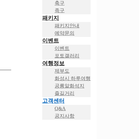
축구
족구
패키지
패키지안내
예약문의
이벤트
이벤트
포토갤러리
여행정보
제부도
화성시 하루여행
공룡알화석지
즐길거리
고객센터
Q&A
공지사항