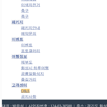
이색자전거
축구
족구
패키지
패키지안내
예약문의
이벤트
이벤트
포토갤러리
여행정보
제부도
화성시 하루여행
공룡알화석지
즐길거리
고객센터
Q&A
공지사항
대표 : 박은석 | 사업자번호 : 124-03-30500 | 주소 : 경기도