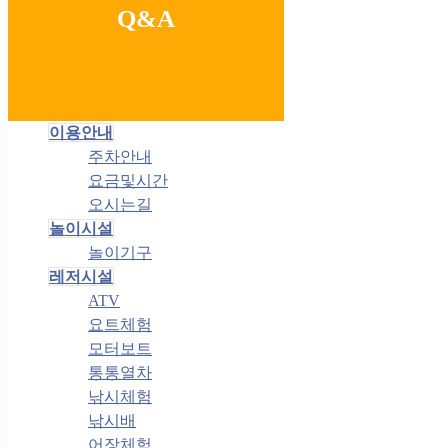
Q&A
이용안내
주차안내
요금및시간
오시는길
놀이시설
놀이기구
레저시설
ATV
요트체험
모터보트
통통열차
낚시체험
낚시배
어장체험