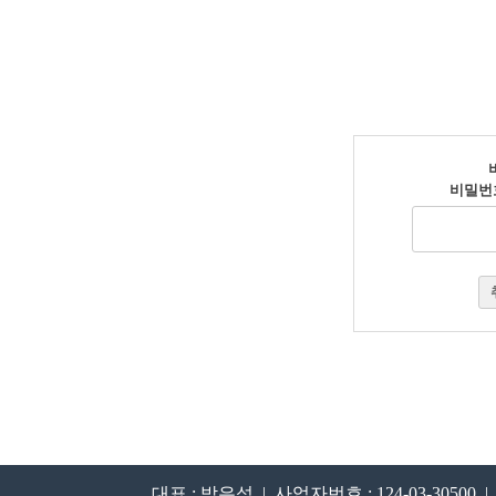
비밀번
대표 : 박은석 | 사업자번호 : 124-03-3050