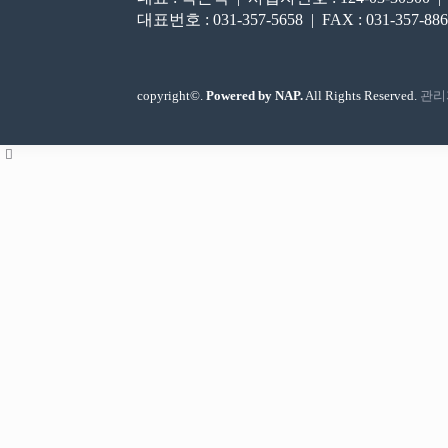
대표번호 : 031-357-5658 | FAX : 031-357-8863
copyright©.
Powered by NAP.
All Rights Reserved.
관리