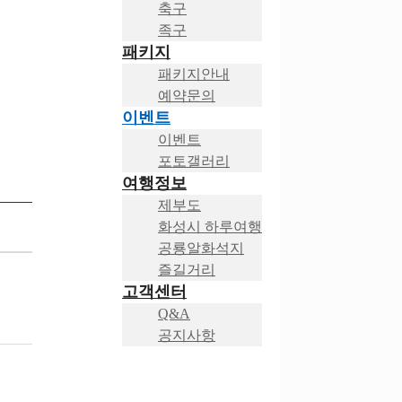
축구
족구
패키지
패키지안내
예약문의
이벤트
이벤트
포토갤러리
여행정보
제부도
화성시 하루여행
공룡알화석지
즐길거리
고객센터
Q&A
공지사항