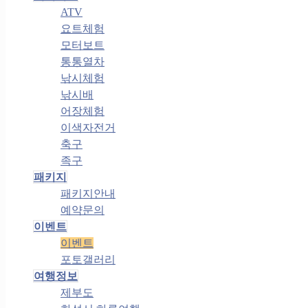
ATV
요트체험
모터보트
통통열차
낚시체험
낚시배
어장체험
이색자전거
축구
족구
패키지
패키지안내
예약문의
이벤트
이벤트
포토갤러리
여행정보
제부도